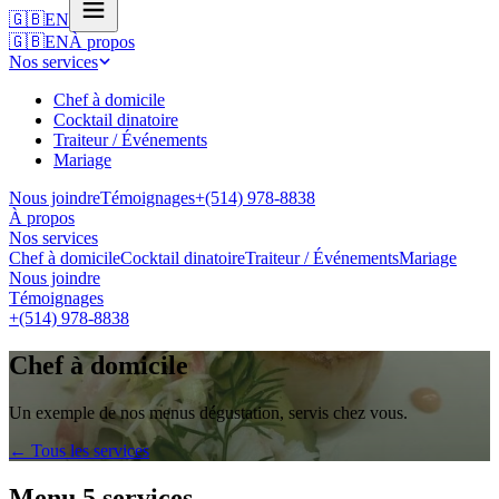
🇬🇧
EN
🇬🇧
EN
À propos
Nos services
Chef à domicile
Cocktail dinatoire
Traiteur / Événements
Mariage
Nous joindre
Témoignages
+(514) 978-8838
À propos
Nos services
Chef à domicile
Cocktail dinatoire
Traiteur / Événements
Mariage
Nous joindre
Témoignages
+(514) 978-8838
Chef à domicile
Un exemple de nos menus dégustation, servis chez vous.
← Tous les services
Menu 5 services